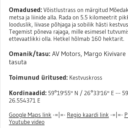
Omadused:
Võistlustrass on märgitud Mõed
metsa ja liinide alla. Rada on 5.5 kilomeetrit pik
looduslik, liivase põhjaga ja sobilik hästi kestvu
Tegemist põneva rajaga, mille esimesel tutvumis
ettevaatlikki olla. Hetkel hõlmab 160 hektarit.
Omanik/tasu:
AV Motors, Margo Kivivare
tasuta
Toimunud üritused:
Kestvuskross
Kordinaadid:
59°19'55'' N / 26°33'16'' E --- 
26.554371 E
Google Maps link
-=|=-
Regio kaardi link
-=|=-
P
Youtube video