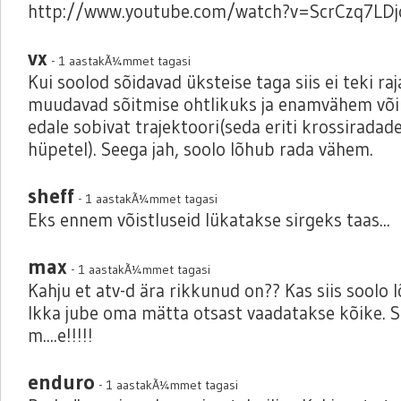
http://www.youtube.com/watch?v=ScrCzq7LDj
vx
- 1 aastakÃ¼mmet tagasi
Kui soolod sõidavad üksteise taga siis ei teki raj
muudavad sõitmise ohtlikuks ja enamvähem või
edale sobivat trajektoori(seda eriti krossiradade
hüpetel). Seega jah, soolo lõhub rada vähem.
sheff
- 1 aastakÃ¼mmet tagasi
Eks ennem võistluseid lükatakse sirgeks taas...
max
- 1 aastakÃ¼mmet tagasi
Kahju et atv-d ära rikkunud on?? Kas siis soolo
Ikka jube oma mätta otsast vaadatakse kõike. Sõ
m....e!!!!!
enduro
- 1 aastakÃ¼mmet tagasi