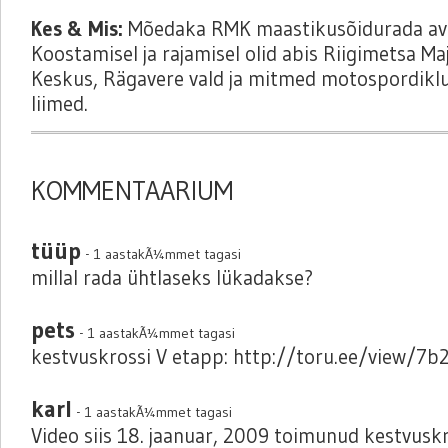
Kes & Mis:
Mõedaka RMK maastikusõidurada ava
Koostamisel ja rajamisel olid abis Riigimetsa M
Keskus, Rägavere vald ja mitmed motospordikl
liimed.
KOMMENTAARIUM
tüüp
- 1 aastakÃ¼mmet tagasi
millal rada ühtlaseks lükadakse?
pets
- 1 aastakÃ¼mmet tagasi
kestvuskrossi V etapp: http://toru.ee/view/7
karl
- 1 aastakÃ¼mmet tagasi
Video siis 18. jaanuar, 2009 toimunud kestvuskr