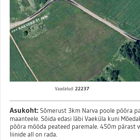
22237
Vaadatud:
Asukoht:
Sõmerust 3km Narva poole pööra pa
maanteele. Sõida edasi läbi Vaeküla kuni Mõeda
pööra mööda peateed paremale. 450m pärast v
liinide all on rada.