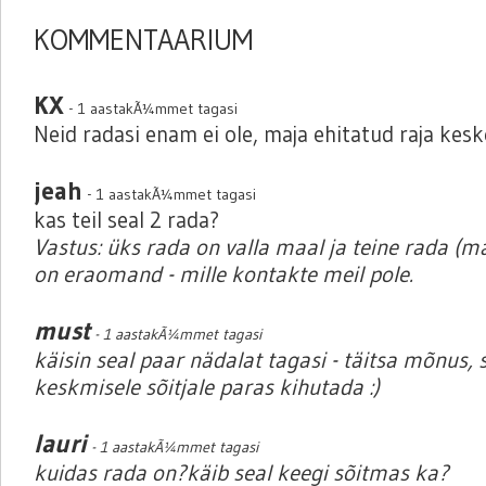
KOMMENTAARIUM
KX
- 1 aastakÃ¼mmet tagasi
Neid radasi enam ei ole, maja ehitatud raja kesk
jeah
- 1 aastakÃ¼mmet tagasi
kas teil seal 2 rada?
Vastus: üks rada on valla maal ja teine rada (m
on eraomand - mille kontakte meil pole.
must
- 1 aastakÃ¼mmet tagasi
käisin seal paar nädalat tagasi - täitsa mõnus, s
keskmisele sõitjale paras kihutada :)
lauri
- 1 aastakÃ¼mmet tagasi
kuidas rada on?käib seal keegi sõitmas ka?