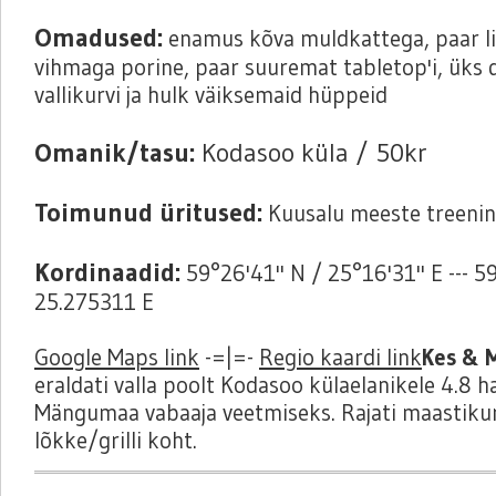
Omadused:
enamus kõva muldkattega, paar li
vihmaga porine, paar suuremat tabletop'i, üks d
vallikurvi ja hulk väiksemaid hüppeid
Omanik/tasu:
Kodasoo küla / 50kr
Toimunud üritused:
Kuusalu meeste treeni
Kordinaadid:
59°26'41'' N / 25°16'31'' E --- 
25.275311 E
Google Maps link
-=|=-
Regio kaardi link
Kes & M
eraldati valla poolt Kodasoo külaelanikele 4.8 
Mängumaa vabaaja veetmiseks. Rajati maastikur
lõkke/grilli koht.